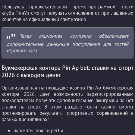
Пользуясь привлекательной промо-программой, гости
клуба ПинУп смогут получать отчисления от приглашенных
клиентов на официальный сайт казино.
Такая акционная компания обеспечивает
дополнительные денежные поступления для гостей
игрового зала
Букмекерская контора Pin Ap bet: ставки на спорт
2026 с выводом денег
Организованная на площадке казино Pin Ap букмекерская
контора 2026, дает возможность зарегистрированным
пользователям получать дополнительные выигрыши за бет
ставки на спорт. В этом разделе гости казино смогут
прогнозировать результаты спортивных соревнований в
разных дисциплинах:
шахматы, бокс и регби;