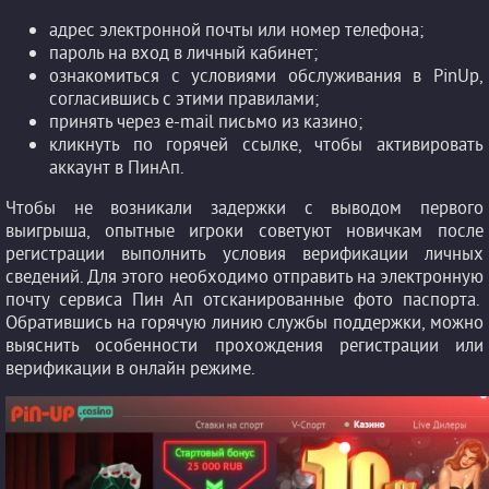
адрес электронной почты или номер телефона;
пароль на вход в личный кабинет;
ознакомиться с условиями обслуживания в PinUp,
согласившись с этими правилами;
принять через е-mail письмо из казино;
кликнуть по горячей ссылке, чтобы активировать
аккаунт в ПинАп.
Чтобы не возникали задержки с выводом первого
выигрыша, опытные игроки советуют новичкам после
регистрации выполнить условия верификации личных
сведений. Для этого необходимо отправить на электронную
почту сервиса Пин Ап отсканированные фото паспорта.
Обратившись на горячую линию службы поддержки, можно
выяснить особенности прохождения регистрации или
верификации в онлайн режиме.