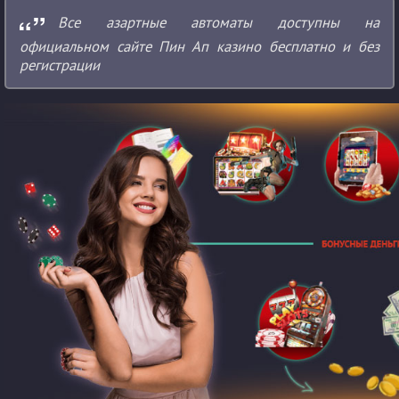
Все азартные автоматы доступны на
официальном сайте Пин Ап казино бесплатно и без
регистрации