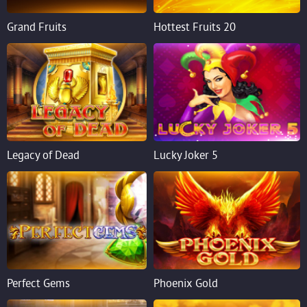
Grand Fruits
Hottest Fruits 20
Legacy of Dead
Lucky Joker 5
Perfect Gems
Phoenix Gold