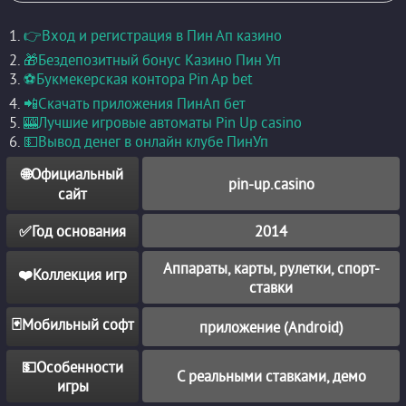
1.
👉Вход и регистрация в Пин Ап казино
2.
🎁Бездепозитный бонус Казино Пин Уп
3.
⚽️Букмекерская контора Pin Ap bet
4.
📲Скачать приложения ПинАп бет
5.
🎰Лучшие игровые автоматы Pin Up casino
6.
💵Вывод денег в онлайн клубе ПинУп
🌐Официальный
pin-up.casino
сайт
✅Год основания
2014
Аппараты, карты, рулетки, спорт-
❤️Коллекция игр
ставки
🃏Мобильный софт
приложение (Android)
💵Особенности
С реальными ставками, демо
игры