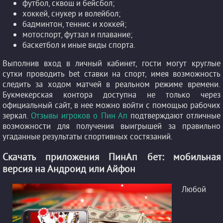
футбол, сквош и бейсбол;
хоккей, снукер и волейбол;
бадминтон, теннис и хоккей;
мотоспорт, футзал и плавание;
баскетбол и иные виды спорта.
Выполнив вход в личный кабинет, гости могут круглые
сутки проводить bet ставки на спорт, имея возможность
следить за ходом матчей в реальном режиме времени.
Букмекерская контора доступна не только через
официальный сайт, в нее можно войти с помощью рабочих
зеркал.
Отзывы игроков о Пин Ап
подтверждают отличные
возможности для получения выигрышей за правильно
угаданные результаты спортивных состязаний.
Скачать приложения ПинАп бет: мобильная
версия на Андроид или Айфон
Любой