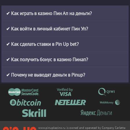
✔ Как играть в казино Пин Ап на деньги?
✔ Как войти в личный кабинет Пин Уп?
✔ Как сделать ставки в Pin Up bet?
✔ Как получить бонус в казино Пинап?
✔ Почему не выводят деньги в Pinup?
www.pinupkazino.ru is owned and operated by Company Carletta