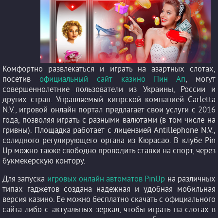
Комфортно развлекаться и играть на азартных слотах,
посетив
официальный сайт казино Пин Ап
, могут
совершеннолетние пользователи из Украины, России и
других стран. Управляемый кипрской компанией Carletta
N.V., игровой онлайн портал предлагает свои услуги с 2016
года, позволяя играть с разными валютами (в том числе на
гривны). Площадка работает с лицензией Antillephone N.V.,
солидного регулирующего органа из Кюрасао. В клубе Pin
Up можно также свободно проводить ставки на спорт, через
букмекерскую контору.
Для запуска
игровых онлайн автоматов PinUp
на различных
типах гаджетов создана надежная и удобная мобильная
версия казино. Ее можно бесплатно скачать с официального
сайта либо с актуальных зеркал, чтобы играть на слотах в