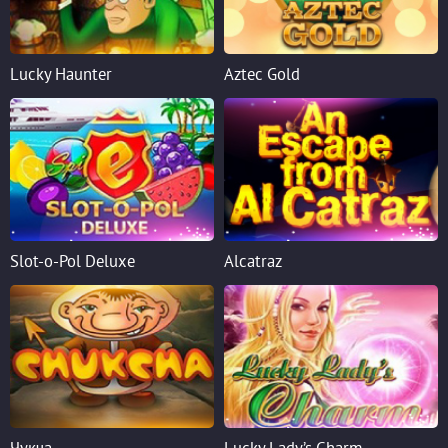
Lucky Haunter
Aztec Gold
Slot-o-Pol Deluxe
Alcatraz
Чукча
Lucky Lady’s Charm