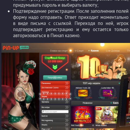
придумывать пароль и выбирать валюту;
Подтверждение регистрации. После заполнения полей
форму надо отправить. Ответ приходит моментально
в виде письма с ссылкой. Переходя по ней, игрок
подтверждает регистрацию и ему остается только
авторизоваться в Пинап казино.