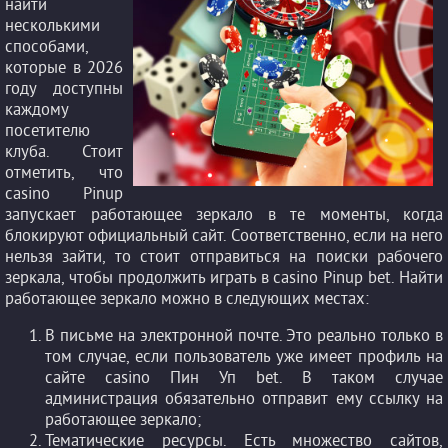
найти
несколькими
способами,
которые в 2026
году доступны
каждому
посетителю
клуба. Стоит
отметить, что
casino Pinup
запускает работающее зеркало в те моменты, когда
блокируют официальный сайт. Соответственно, если на него
нельзя зайти, то стоит отправиться на поиски рабочего
зеркала, чтобы продолжить играть в casino Pinup bet. Найти
работающее зеркало можно в следующих местах:
В письме на электронной почте. Это реально только в
том случае, если пользователь уже имеет профиль на
сайте casino Пин Уп bet. В таком случае
администрация обязательно отправит ему ссылку на
работающее зеркало;
Тематические ресурсы. Есть множество сайтов,