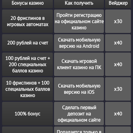
Бонусы казино
Как получить
Вейджер
Пройти регистрацию
20 фриспинов в
на официальном сайте
х30
игровых автоматах
казино
Скачать мобильную
200 рублей на счет
х40
версию на Android
100 рублей на счет +
Скачать игровой
200 специальных
х40
клиент казино на ПК
баллов казино
10 фриспинов + 100
Скачать мобильную
специальных баллов
х30
версию на iOS
казино
Сделать первый
100% бонус
депозит на
х40
официальном сайте
Попадается только в