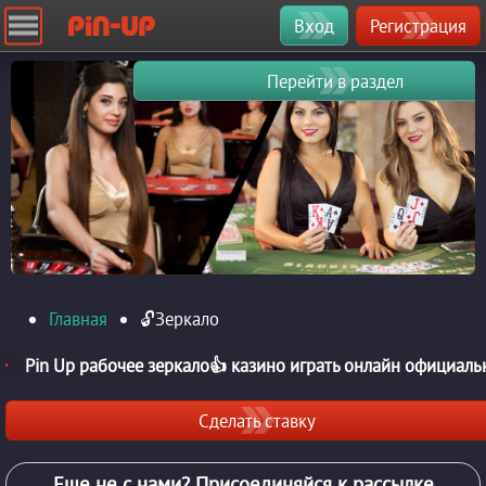
Вход
Регистрация
ЖИВЫЕ ДИЛЕРЫ 24/7
Перейти в раздел
Главная
🔓Зеркало
Pin Up рабочее зеркало👍 казино играть онлайн официаль
Сделать ставку
Еще не с нами? Присоединяйся к рассылке